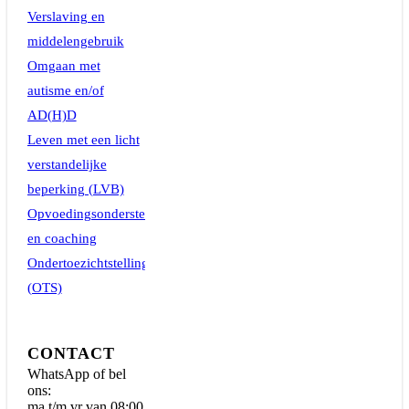
Verslaving en
middelengebruik
Omgaan met
autisme en/of
AD(H)D
Leven met een licht
verstandelijke
beperking (LVB)
Opvoedingsondersteuning
en coaching
Ondertoezichtstelling
(OTS)
CONTACT
WhatsApp of bel
ons:
ma t/m vr van 08:00